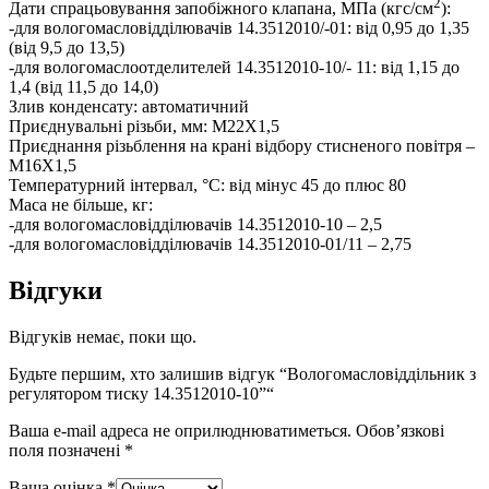
2
Дати спрацьовування запобіжного клапана, МПа (кгс/см
):
-для вологомасловідділювачів 14.3512010/-01: від 0,95 до 1,35
(від 9,5 до 13,5)
-для вологомаслоотделителей 14.3512010-10/- 11: від 1,15 до
1,4 (від 11,5 до 14,0)
Злив конденсату: автоматичний
Приєднувальні різьби, мм: М22Х1,5
Приєднання різьблення на крані відбору стисненого повітря –
М16Х1,5
Температурний інтервал, °С: від мінус 45 до плюс 80
Маса не більше, кг:
-для вологомасловідділювачів 14.3512010-10 – 2,5
-для вологомасловідділювачів 14.3512010-01/11 – 2,75
Відгуки
Відгуків немає, поки що.
Будьте першим, хто залишив відгук “Вологомасловіддільник з
регулятором тиску 14.3512010-10”“
Ваша e-mail адреса не оприлюднюватиметься.
Обов’язкові
поля позначені
*
Ваша оцінка
*