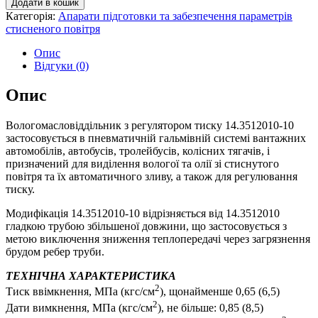
Додати в кошик
Категорія:
Апарати підготовки та забезпечення параметрів
стисненого повітря
Опис
Відгуки (0)
Опис
Вологомасловіддільник з регулятором тиску 14.3512010-10
застосовується в пневматичній гальмівній системі вантажних
автомобілів, автобусів, тролейбусів, колісних тягачів, і
призначений для виділення вологої та олії зі стиснутого
повітря та їх автоматичного зливу, а також для регулювання
тиску.
Модифікація 14.3512010-10 відрізняється від 14.3512010
гладкою трубою збільшеної довжини, що застосовується з
метою виключення зниження теплопередачі через загрязнення
брудом ребер труби.
ТЕХНІЧНА ХАРАКТЕРИСТИКА
2
Тиск ввімкнення, МПа (кгс/см
), щонайменше 0,65 (6,5)
2
Дати вимкнення, МПа (кгс/см
), не більше: 0,85 (8,5)