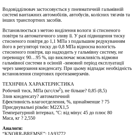
Водовідділювач застосовується у пневматичній гальмівній
системі вантажних автомобілів, автобусів, колісних тягачів та
інших транспортних засобів.
Встановлюється з метою виділення вологи зі стисненого
повітря та автоматичного зливу її. У разі підвищення тиску
стисненого повітря до 1,1 МПа з подальшим редукуванням
його в регуляторі тиску до 0,8 МПа відносна вологість
стисненого повітря, що надходить у гальмівну систему, не
перевищує 90…95 %, що виключає можливість відмови
гальмівної системи в осінній -зимовий період експлуатації
через замерзання конденсату. При цьому відпадає необхідність
встановлення спиртових протизамерзачів.
ТЕХНІЧНА ХАРАКТЕРИСТИКА
2
Робочий тиск, МПа (кгс/см
), не більше? 0,85 (8,5)
Злив конденсату? автоматичний
Ефективність влагоотделения, %, щонайменше ? 75
Приєднувальні різьби: М22X1,5
Температурний інтервал, °С: від мінус 45 до плюс 80
Маса, кг ? 2,550
Аналоги:
“KNORR-BREMSE”: 1A93772