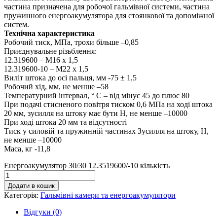
частина призначена для робочої гальмівної системи, частина
пружинного енергоакумулятора для стоянкової та допоміжної
систем.
Технічна характеристика
Робочий тиск, МПа, трохи більше –0,85
Приєднувальне різьблення:
12.319600 – М16 х 1,5
12.319600-10 – М22 х 1,5
Виліт штока до осі пальця, мм -75 ± 1,5
Робочий хід, мм, не менше –58
Температурний інтервал, ° С – від мінус 45 до плюс 80
При подачі стисненого повітря тиском 0,6 МПа на ході штока
20 мм, зусилля на штоку має бути Н, не менше –10000
При ході штока 20 мм та відсутності
Тиск у силовій та пружинній частинах Зусилля на штоку, Н,
не менше –10000
Маса, кг -11,8
Енергоакумулятор 30/30 12.3519600/-10 кількість
Додати в кошик
Категорія:
Гальмівні камери та енергоакумулятори
Відгуки (0)