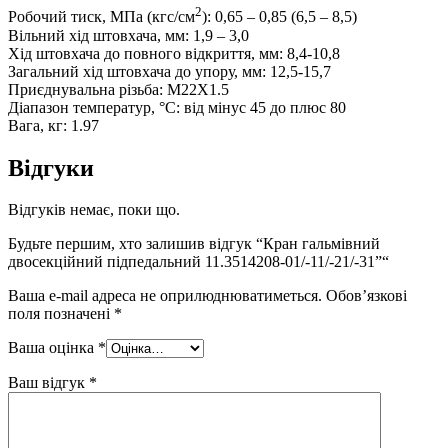
2
Робочий тиск, МПа (кгс/см
): 0,65 – 0,85 (6,5 – 8,5)
Вільний хід штовхача, мм: 1,9 – 3,0
Хід штовхача до повного відкриття, мм: 8,4-10,8
Загальний хід штовхача до упору, мм: 12,5-15,7
Приєднувальна різьба: M22X1.5
Діапазон температур, °С: від мінус 45 до плюс 80
Вага, кг: 1.97
Відгуки
Відгуків немає, поки що.
Будьте першим, хто залишив відгук “Кран гальмівний
двосекційний підпедальний 11.3514208-01/-11/-21/-31”“
Ваша e-mail адреса не оприлюднюватиметься.
Обов’язкові
поля позначені
*
Ваша оцінка
*
Ваш відгук
*