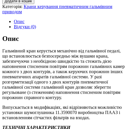
Додати в кошик
Категорія:
Крани керування пневматичним гальмівним
приводом
Опис
Відгуки (0)
Опис
Гальмівний кран керується механічно від гальмівної педалі,
що встановлюється безпосередньо між вушами крана,
забезпечуючи з необхідною швидкістю та стежить дією
наповнення стисненим повітрям порожнин гальмівних камер
кожного з двох контурів, а також керуючих порожнин інших
пневматичних апаратів гальмівної системи. У разі
розгерметизації одного з двох контурів пневматичної
гальмівної системи гальмівний кран дозволяє зберегти
регульоване (з стеженням) наповнення стисненим повітрям
порожнин справного контуру.
Випускається в модифікаціях, які відрізняються можливістю
установки шумоглушника 11.3590070 виробництва ПААЗ і
встановленням сітчастих фільтрів на входах.
ТЕХНІЧНІ ХАРАКТЕРИСТИКИ