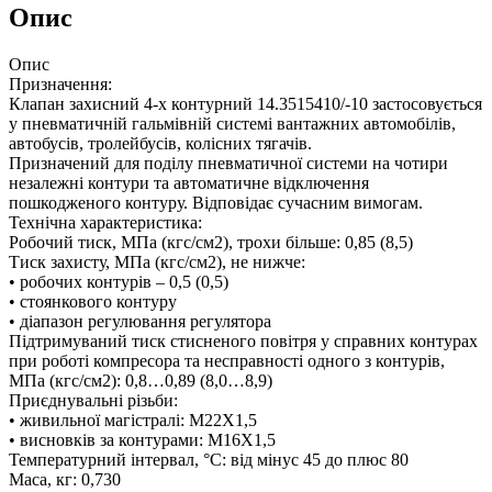
Опис
Опис
Призначення:
Клапан захисний 4-х контурний 14.3515410/-10 застосовується
у пневматичній гальмівній системі вантажних автомобілів,
автобусів, тролейбусів, колісних тягачів.
Призначений для поділу пневматичної системи на чотири
незалежні контури та автоматичне відключення
пошкодженого контуру. Відповідає сучасним вимогам.
Технічна характеристика:
Робочий тиск, МПа (кгс/см2), трохи більше: 0,85 (8,5)
Тиск захисту, МПа (кгс/см2), не нижче:
• робочих контурів – 0,5 (0,5)
• стоянкового контуру
• діапазон регулювання регулятора
Підтримуваний тиск стисненого повітря у справних контурах
при роботі компресора та несправності одного з контурів,
МПа (кгс/см2): 0,8…0,89 (8,0…8,9)
Приєднувальні різьби:
• живильної магістралі: М22Х1,5
• висновків за контурами: М16Х1,5
Температурний інтервал, °С: від мінус 45 до плюс 80
Маса, кг: 0,730