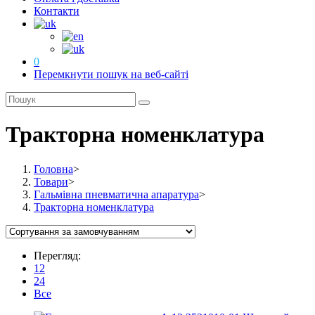
Контакти
0
Перемкнути пошук на веб-сайті
Тракторна номенклатура
Головна
>
Товари
>
Гальмівна пневматична апаратура
>
Тракторна номенклатура
Перегляд:
12
24
Все